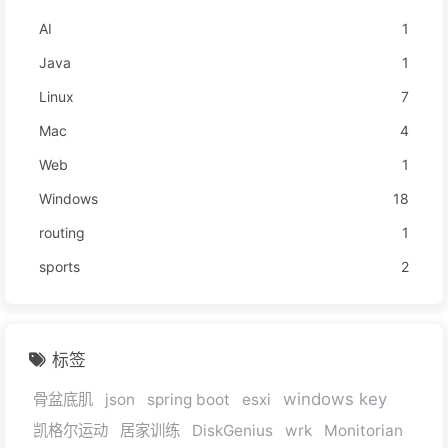
AI
1
Java
1
Linux
7
Mac
4
Web
1
Windows
18
routing
1
sports
2
标签
windows key
骨盆底肌
json
spring boot
esxi
凯格尔运动
居家训练
DiskGenius
wrk
Monitorian