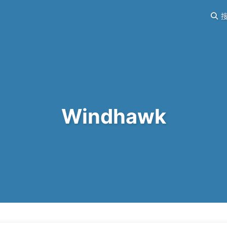
搜
Windhawk