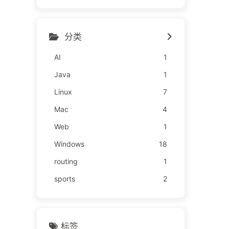
分类
AI
1
Java
1
Linux
7
Mac
4
Web
1
Windows
18
routing
1
sports
2
标签