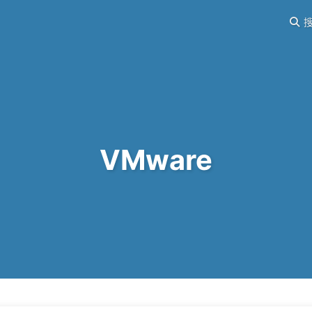
搜
VMware