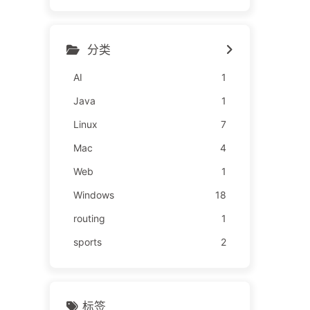
分类
AI
1
Java
1
Linux
7
Mac
4
Web
1
Windows
18
routing
1
sports
2
标签