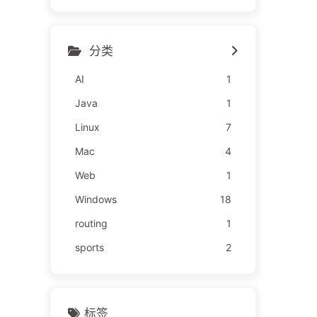
分类
AI
1
Java
1
Linux
7
Mac
4
Web
1
Windows
18
routing
1
sports
2
标签