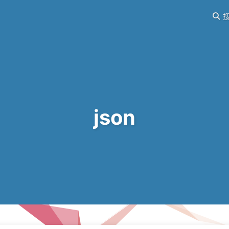
搜
json