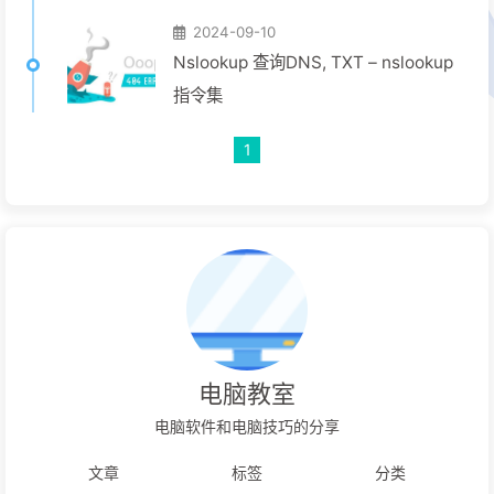
2024-09-10
Nslookup 查询DNS, TXT – nslookup
指令集
1
电脑教室
电脑软件和电脑技巧的分享
文章
标签
分类