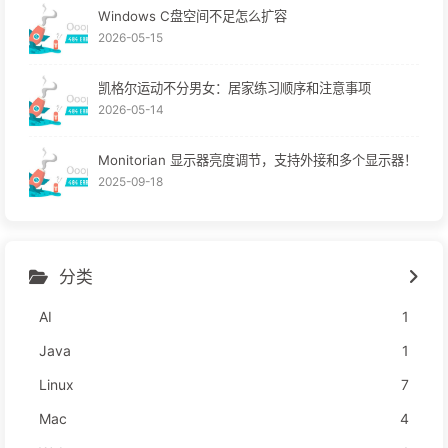
Windows C盘空间不足怎么扩容
2026-05-15
凯格尔运动不分男女：居家练习顺序和注意事项
2026-05-14
Monitorian 显示器亮度调节，支持外接和多个显示器！
2025-09-18
分类
AI
1
Java
1
Linux
7
Mac
4