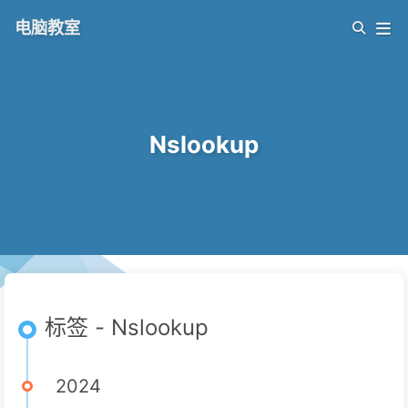
电脑教室
Nslookup
标签 - Nslookup
2024